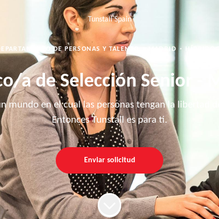
Tunstall Spain
DEPARTAMENTO DE PERSONAS Y TALENTO
·
MADRID
·
HÍBRIDO
co/a de Selección Senior - 
mundo en el cual las personas tengan la libertad de 
Entonces Tunstall es para ti.
Enviar solicitud