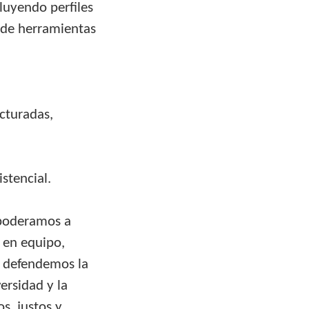
luyendo perfiles
 de herramientas
cturadas,
stencial.
Empoderamos a
 en equipo,
e defendemos la
ersidad y la
s, justos y