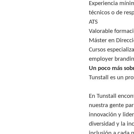
Experiencia mínim
técnicos o de res
ATS
Valorable formac
Máster en Direcc
Cursos especializ
employer branding
Un poco más sobr
Tunstall es un pro
En Tunstall encon
nuestra gente pa
innovación y lide
diversidad y la i
inclusión a cada 