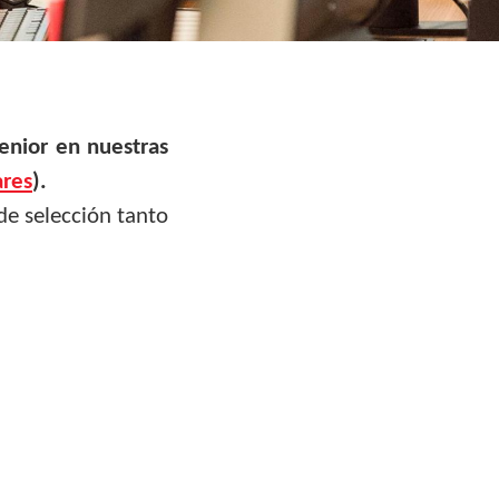
enior en nuestras
ares
).
de selección tanto